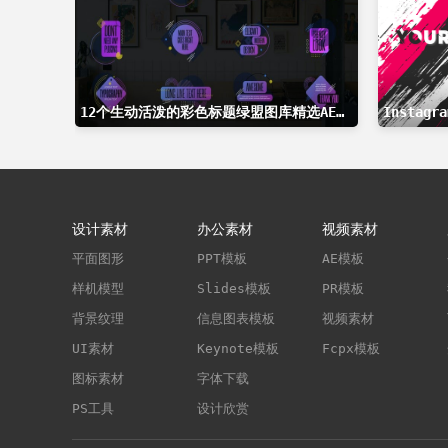
12个生动活泼的彩色标题绿盟图库精选AE模板
Insta
设计素材
办公素材
视频素材
平面图形
PPT模板
AE模板
样机模型
Slides模板
PR模板
背景纹理
信息图表模板
视频素材
UI素材
Keynote模板
Fcpx模板
图标素材
字体下载
PS工具
设计欣赏