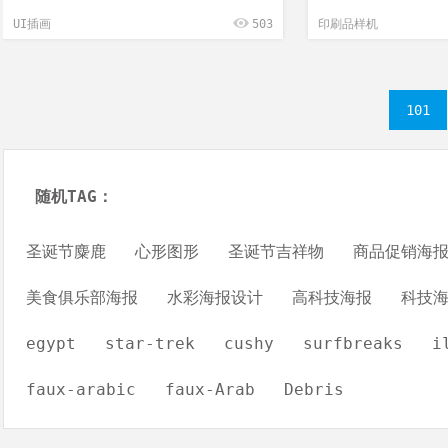
UI插画
503
印刷品样机
101
随机TAG：
圣诞节麋鹿
心形图形
圣诞节吉祥物
商品促销海
美食俱乐部海报
水彩海报设计
高科技海报
科技
egypt
star-trek
cushy
surfbreaks
i
faux-arabic
faux-Arab
Debris