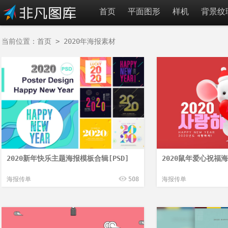
首页
平面图形
样机
背景纹
当前位置：
首页
>
2020年海报素材
2020新年快乐主题海报模板合辑[PSD]
2020鼠年爱心祝福海
海报传单
508
海报传单