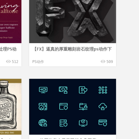
理PS动
【FX】逼真的厚重雕刻岩石纹理ps动作下
512
PS动作
509