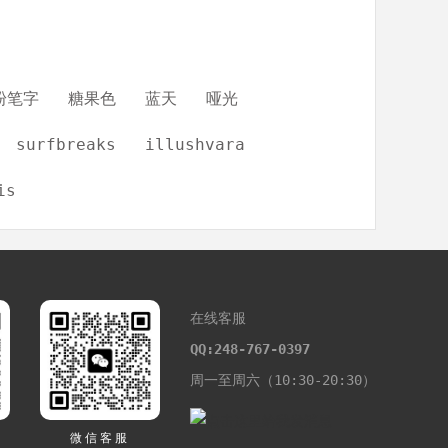
粉笔字
糖果色
蓝天
哑光
surfbreaks
illushvara
is
在线客服
QQ:248-767-0397
周一至周六（10:30-20:30）
微信客服