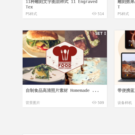
11种雕刻文字图层样式 11 Engraved
雕刻效果A
Tex
T
PS样式
514
PS样式
自制食品高清照片素材 Homemade ...
带便携蓝牙
背景图片
509
设备样机