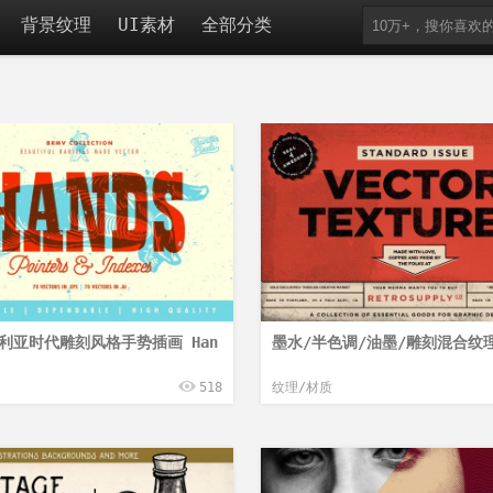
背景纹理
UI素材
全部分类
利亚时代雕刻风格手势插画 Han
墨水/半色调/油墨/雕刻混合纹理
518
纹理/材质