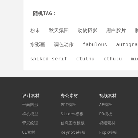
随机TAG：
粉末
秋天氛围
动物摄影
黑白胶片
水彩画
调色动作
fabulous
autogra
spiked-serif
ctulhu
cthulu
mi
设计素材
办公素材
视频素材
平面图形
PPT模板
AE模板
样机模型
Slides模板
PR模板
背景纹理
信息图表模板
视频素材
UI素材
Keynote模板
Fcpx模板