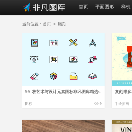
首页
平面图形
样机
当前位置：
首页
>
雕刻
50 枚艺术与设计元素图标非凡图库精选s
复刻维多
图标
0
手绘插画